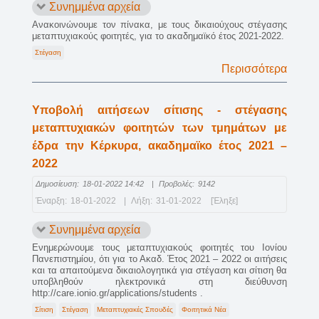
Συνημμένα αρχεία
Ανακοινώνουμε τον πίνακα, με τους δικαιούχους στέγασης
μεταπτυχιακούς φοιτητές, για το ακαδημαϊκό έτος 2021-2022.
Στέγαση
Περισσότερα
Υποβολή αιτήσεων σίτισης - στέγασης
μεταπτυχιακών φοιτητών των τμημάτων με
έδρα την Κέρκυρα, ακαδημαϊκο έτος 2021 –
2022
Δημοσίευση:
18-01-2022 14:42
|
Προβολές:
9142
Έναρξη:
18-01-2022
|
Λήξη:
31-01-2022
[Έληξε]
Συνημμένα αρχεία
Ενημερώνουμε τους μεταπτυχιακούς φοιτητές του Ιονίου
Πανεπιστημίου, ότι για το Ακαδ. Έτος 2021 – 2022 οι αιτήσεις
και τα απαιτούμενα δικαιολογητικά για στέγαση και σίτιση θα
υποβληθούν ηλεκτρονικά στη διεύθυνση
http://care.ionio.gr/applications/students .
Σίτιση
Στέγαση
Μεταπτυχιακές Σπουδές
Φοιτητικά Νέα