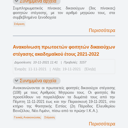
Συνημμένα αρχεία
Συμπληρωματικός πίνακας δικαιούχων (3ος πίνακας)
φοιτητών στέγασης, με τον αριθμό μητρώου τους, στα
συμβεβλημένα ξενοδοχεία
Στέγαση
Περισσότερα
Ανακοίνωση πρωτοετών φοιτητών δικαιούχων
στέγασης ακαδημαϊκού έτους 2021-2022
Δημοσίευση:
10-11-2021 11:41
|
Προβολές:
3157
Έναρξη:
11-11-2021
|
Λήξη:
19-11-2021
[Έληξε]
Συνημμένα αρχεία
Ανακοινώνονται οι πρωτοετείς φοιτητές δικαιούχοι στέγασης
(108) με τους Αριθμούς Μητρώου τους. Οι φοιτητές θα
προσέλθουν να παραλάβουν τα δωμάτιά τους από την
Πέμπτη 11-11-2021 έως και την Παρασκευή 19-11-2021, στο
κτήριο της Φοιτητικής Εστίας (2η Πάροδος Ελευθερίου
Βενιζέλου, Νέο Λιμάνι, πίσω από το πρώην Ι.Κ.Α.).
Γενικές Ανακοινώσεις
Στέγαση
Περισσότερα