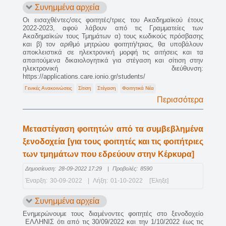
Συνημμένα αρχεία
Οι εισαχθέντες/σες φοιτητές/τριες του Ακαδημαϊκού έτους
2022-2023, αφού λάβουν από τις Γραμματείες των
Ακαδημαϊκών τους Τμημάτων α) τους κωδικούς πρόσβασης
και β) τον αριθμό μητρώου φοιτητή/τριας, θα υποβάλουν
αποκλειστικά σε ηλεκτρονική μορφή τις αιτήσεις και τα
απαιτούμενα δικαιολογητικά για στέγαση και σίτιση στην
ηλεκτρονική διεύθυνση:
https://applications.care.ionio.gr/students/
Γενικές Ανακοινώσεις
Σίτιση
Στέγαση
Φοιτητικά Νέα
Περισσότερα
Μεταστέγαση φοιτητών από τα συμβεβλημένα
ξενοδοχεία [για τους φοιτητές και τις φοιτήτριες
των τμημάτων που εδρεύουν στην Κέρκυρα]
Δημοσίευση:
28-09-2022 17:29
|
Προβολές:
8590
Έναρξη:
30-09-2022
|
Λήξη:
01-10-2022
[Έληξε]
Συνημμένα αρχεία
Ενημερώνουμε τους διαμένοντες φοιτητές στο ξενοδοχείο
ΕΛΛΗΝΙΣ ότι από τις 30/09/2022 και την 1/10/2022 έως τις