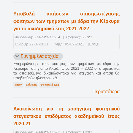
Υποβολή αιτήσεων σίτισης-στέγασης
φοιτητών των τμημάτων με έδρα την Κέρκυρα
για το ακαδημαϊκό έτος 2021-2022
Δημοσίευση:
21-07-2021 15:34
|
Προβολές:
25728
Έναρξη:
22-07-2021
|
Λήξη:
05-09-2021
[Έληξε]
Συνημμένα αρχεία
Ενημερώνουμε τους φοιτητές των τμημάτων με έδρα την
Κέρκυρα, ότι για το Ακαδ. Έτος 2021 – 2022 οι αιτήσεις και
τα απαιτούμενα δικαιολογητικά για στέγαση και σίτιση θα
υποβληθούν ηλεκτρονικά.
Σίτιση
Στέγαση
Φοιτητικά Νέα
Περισσότερα
Ανακοίνωση για τη χορήγηση φοιτητικού
στεγαστικού επιδόματος ακαδημαϊκού έτους
2020-21
Δημοσίευση:
30-06-2021 15:02
|
Προβολές:
17268