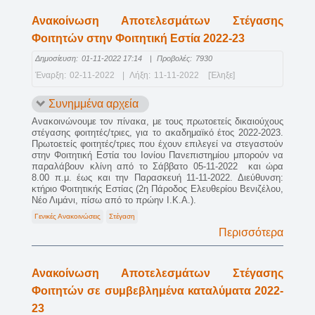
Ανακοίνωση Αποτελεσμάτων Στέγασης
Φοιτητών στην Φοιτητική Εστία 2022-23
Δημοσίευση:
01-11-2022 17:14
|
Προβολές:
7930
Έναρξη:
02-11-2022
|
Λήξη:
11-11-2022
[Έληξε]
Συνημμένα αρχεία
Ανακοινώνουμε τον πίνακα, με τους πρωτοετείς δικαιούχους
στέγασης φοιτητές/τριες, για το ακαδημαϊκό έτος 2022-2023.
Πρωτοετείς φοιτητές/τριες που έχουν επιλεγεί να στεγαστούν
στην Φοιτητική Εστία του Ιονίου Πανεπιστημίου μπορούν να
παραλάβουν κλίνη από το Σάββατο 05-11-2022 και ώρα
8.00 π.μ. έως και την Παρασκευή 11-11-2022. Διεύθυνση:
κτήριο Φοιτητικής Εστίας (2η Πάροδος Ελευθερίου Βενιζέλου,
Νέο Λιμάνι, πίσω από το πρώην Ι.Κ.Α.).
Γενικές Ανακοινώσεις
Στέγαση
Περισσότερα
Ανακοίνωση Αποτελεσμάτων Στέγασης
Φοιτητών σε συμβεβλημένα καταλύματα 2022-
23