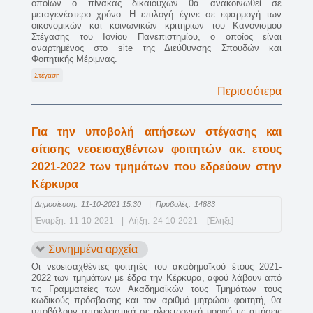
οποίων ο πίνακας δικαιούχων θα ανακοινωθεί σε
μεταγενέστερο χρόνο. Η επιλογή έγινε σε εφαρμογή των
οικονομικών και κοινωνικών κριτηρίων του Κανονισμού
Στέγασης του Ιονίου Πανεπιστημίου, ο οποίος είναι
αναρτημένος στο site της Διεύθυνσης Σπουδών και
Φοιτητικής Μέριμνας.
Στέγαση
Περισσότερα
Για την υποβολή αιτήσεων στέγασης και
σίτισης νεοεισαχθέντων φοιτητών ακ. ετους
2021-2022 των τμημάτων που εδρεύουν στην
Κέρκυρα
Δημοσίευση:
11-10-2021 15:30
|
Προβολές:
14883
Έναρξη:
11-10-2021
|
Λήξη:
24-10-2021
[Έληξε]
Συνημμένα αρχεία
Οι νεοεισαχθέντες φοιτητές του ακαδημαϊκού έτους 2021-
2022 των τμημάτων με έδρα την Κέρκυρα, αφού λάβουν από
τις Γραμματείες των Ακαδημαϊκών τους Τμημάτων τους
κωδικούς πρόσβασης και τον αριθμό μητρώου φοιτητή, θα
υποβάλουν αποκλειστικά σε ηλεκτρονική μορφή τις αιτήσεις