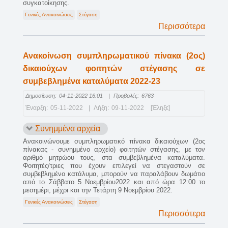
συγκατοίκησης.
Γενικές Ανακοινώσεις
Στέγαση
Περισσότερα
Ανακοίνωση συμπληρωματικού πίνακα (2ος)
δικαιούχων φοιτητών στέγασης σε
συμβεβλημένα καταλύματα 2022-23
Δημοσίευση:
04-11-2022 16:01
|
Προβολές:
6763
Έναρξη:
05-11-2022
|
Λήξη:
09-11-2022
[Έληξε]
Συνημμένα αρχεία
Ανακοινώνουμε συμπληρωματικό πίνακα δικαιούχων (2ος
πίνακας - συνημμένο αρχείο) φοιτητών στέγασης, με τον
αριθμό μητρώου τους, στα συμβεβλημένα καταλύματα.
Φοιτητές/τριες που έχουν επιλεγεί να στεγαστούν σε
συμβεβλημένο κατάλυμα, μπορούν να παραλάβουν δωμάτιο
από το Σάββατο 5 Νοεμβρίου2022 και από ώρα 12:00 το
μεσημέρι, μέχρι και την Τετάρτη 9 Νοεμβρίου 2022.
Γενικές Ανακοινώσεις
Στέγαση
Περισσότερα