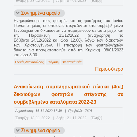
Έναρξη:
23-12-2022
|
Λήξη:
07-01-2023
[Έληξε]
Συνημμένα αρχεία
Ενημερώνουμε τους φοιτητές και τις φοιτήτριες του Ιονίου
Πανεπιστημίου, οι οποίοι/ες στεγάζονται στα συμβεβλημένα
ξενοδοχεία ότι δικαιούνται να παραμείνουν σε αυτά μέχρι και
την Παρασκευή 23/12/2022 (αναχώρηση το
Σάββατο 24/12/2022 και ώρα 12.00), λόγω των διακοπών
των Χριστουγέννων. Η επιστροφή των φοιτητών/τριών
δύναται να πραγματοποιηθεί από την Κυριακή 08/01/2023
και ώρα 8.00.
Γενικές Ανακοινώσεις
Στέγαση
Φοιτητικά Νέα
Περισσότερα
Ανακοίνωση συμπληρωματικού πίνακα (4ος)
δικαιούχων φοιτητών στέγασης σε
συμβεβλημένα καταλύματα 2022-23
Δημοσίευση:
16-11-2022 17:39
|
Προβολές:
7601
Έναρξη:
18-11-2022
|
Λήξη:
21-11-2022
[Έληξε]
Συνημμένα αρχεία