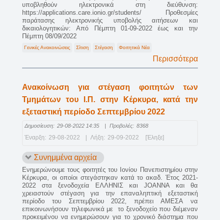
υποβληθούν ηλεκτρονικά στη διεύθυνση:
https://applications.care.ionio.gr/students/ Προθεσμίες
παράτασης ηλεκτρονικής υποβολής αιτήσεων και
δικαιολογητικών: Από Πέμπτη 01-09-2022 έως και την
Πέμπτη 08/09/2022
Γενικές Ανακοινώσεις
Σίτιση
Στέγαση
Φοιτητικά Νέα
Περισσότερα
Ανακοίνωση για στέγαση φοιτητών των
Τμημάτων του Ι.Π. στην Κέρκυρα, κατά την
εξεταστική περίοδο Σεπτεμβρίου 2022
Δημοσίευση:
29-08-2022 14:35
|
Προβολές:
8368
Έναρξη:
29-08-2022
|
Λήξη:
29-09-2022
[Έληξε]
Συνημμένα αρχεία
Ενημερώνουμε τους φοιτητές του Ιονίου Πανεπιστημίου στην
Κέρκυρα, οι οποίοι στεγάστηκαν κατά το ακαδ. Έτος 2021-
2022 στα ξενοδοχεία ΕΛΛΗΝΙΣ και JOANNA και θα
χρειαστούν στέγαση για την επαναληπτική εξεταστική
περίοδο του Σεπτεμβρίου 2022, πρέπει ΑΜΕΣΑ να
επικοινωνήσουν τηλεφωνικά με το ξενοδοχείο που διέμεναν
προκειμένου να ενημερώσουν για το χρονικό διάστημα που