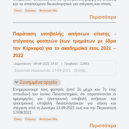
και τα απαιτούμενα δικαιολογητικά για στέγαση και σίτιση.
Σίτιση
Στέγαση
Φοιτητικά Νέα
Περισσότερα
Παράταση υποβολής αιτήσεων σίτισης -
στέγασης φοιτητών (των τμημάτων με έδρα
την Κέρκυρα) για το ακαδημαϊκό έτος 2021 –
2022
Δημοσίευση:
08-09-2021 14:57
|
Προβολές:
12843
Σημαντική Ημερομηνία:
17-09-2021
[Έληξε]
Συνημμένα αρχεία
Ενημερώνουμε τους φοιτητές (από 2ο μέχρι και 7ο έτος
σπουδών) του Ιονίου Πανεπιστημίου, ότι παρατείνονται οι
ημερομηνίες για ηλεκτρονική υποβολή αιτήσεων και
ηλεκτρονική υποβολή δικαιολογητικών για σίτιση και
στέγαση από τη Δευτέρα 13-09-2021 έως και την Παρασκευή
17/09/2021.
Σίτιση
Στέγαση
Φοιτητικά Νέα
Περισσότερα