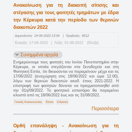
Ανακοίνωση για τη διακοπή σίτισης και
στέγασης για τους φοιτητές τμημάτων με έδρα
την Κέρκυρα κατά την περίοδο των θερινών
διακοπών 2022
Δημοσίευση:
14-06-2022 13:04
|
Προβολές:
8512
Έναρξη:
17-06-2022
|
Λήξη:
01-09-2022
[Έληξε]
Συνημμένα αρχεία
Ενημερώνουμε τους φοιτητές του Ιονίου Πανεπιστημίου στην
Κέρκυρα, οι οποίοι στεγάζονται στα ξενοδοχεία και στη
Φοιτητική Εστία, ότι δικαιούνται να παραμείνουν μέχρι και τις
17/06/2022 (αναχώρηση στις 18/06/2022 και ώρα 12.00),
λόγω των θερινών διακοπών ακαδ. έτους 2021-2022. Η
επιστροφή των φοιτητών δύναται να πραγματοποιηθεί από
την 01η/09/2022. Το φοιτητικό εστιατόριο θα παραμείνει
κλειστό από τις 18/06/2022 έως και τις 31/08/2022.
Γενικές Ανακοινώσεις
Σίτιση
Στέγαση
Περισσότερα
Ορθή επανάληψη - Ανακοίνωση για τη