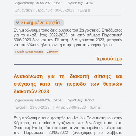
Δημοσίευση:
30-06-2023 13:26
|
Προβολές:
34161
Σημαντική Ημερομηνία:
30-06-2023
[Έληξε]
Συνημμένα αρχεία
Ενημερώνουμε τους δικαιούχους του Στεγαστικού Επιδόματος
για το ακαδ. έτος 2022-2023, ότι από σήμερα Παρασκευή
30/6/2023 έως και την Πέμπτη 3 Αυγούστου 2023, μπορούν
να υποβάλουν ηλεκτρονική αίτηση για τη χορήγησή του.
Γενικές Ανακοινώσεις
Στέγαση
Περισσότερα
Ανακοίνωση για τη διακοπή σίτισης και
στέγασης κατά την περίοδο των θερινών
διακοπών 2023
Δημοσίευση:
08-06-2023 14:54
|
Προβολές:
10353
Έναρξη:
23-06-2023
|
Λήξη:
03-09-2023
[Έληξε]
Ενημερώνουμε τους φοιτητές του Ιονίου Πανεπιστημίου στην
Κέρκυρα, οι οποίοι στεγάζονται στα ξενοδοχεία και στη
Φοιτητική Εστία, ότι δικαιούνται να παραμείνουν μέχρι και
την Παρασκευή 23/06/2022 (αναχώρηση το Σάββατο