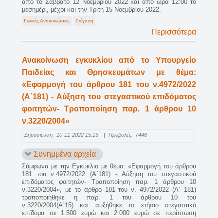
από το Σάββατο 12 Νοεμβρίου 2022 και από ώρα 12:00 το
μεσημέρι, μέχρι και την Τρίτη 15 Νοεμβρίου 2022.
Γενικές Ανακοινώσεις
Στέγαση
Περισσότερα
Ανακοίνωση εγκυκλίου από το Υπουργείο
Παιδείας και Θρησκευμάτων με θέμα:
«Εφαρμογή του άρθρου 181 του ν.4972/2022
(Α΄181) - Αύξηση του στεγαστικού επιδόματος
φοιτητών- Τροποποίηση παρ. 1 άρθρου 10
ν.3220/2004»
Δημοσίευση:
10-11-2022 15:13
|
Προβολές:
7446
Συνημμένα αρχεία
Σύμφωνα με την Εγκύκλιο με θέμα: «Εφαρμογή του άρθρου
181 του ν.4972/2022 (Α΄181) - Αύξηση του στεγαστικού
επιδόματος φοιτητών- Τροποποίηση παρ. 1 άρθρου 10
ν.3220/2004», με το άρθρο 181 του ν. 4972/2022 (Α΄ 181)
τροποποιήθηκε η παρ. 1 του άρθρου 10 του
ν.3220/2004(Α΄15) και αυξήθηκε το ετήσιο στεγαστικό
επίδομα σε 1.500 ευρώ και 2.000 ευρώ σε περίπτωση