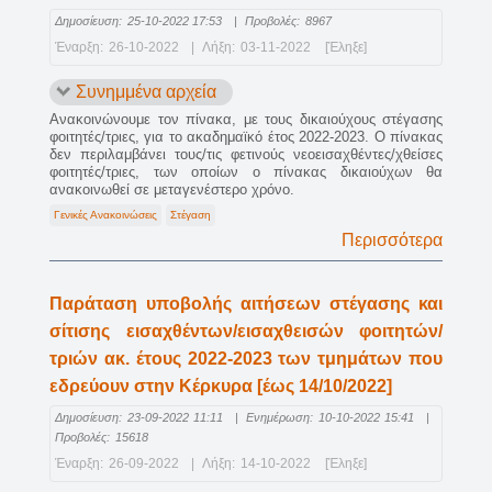
Δημοσίευση:
25-10-2022 17:53
|
Προβολές:
8967
Έναρξη:
26-10-2022
|
Λήξη:
03-11-2022
[Έληξε]
Συνημμένα αρχεία
Ανακοινώνουμε τον πίνακα, με τους δικαιούχους στέγασης
φοιτητές/τριες, για το ακαδημαϊκό έτος 2022-2023. Ο πίνακας
δεν περιλαμβάνει τους/τις φετινούς νεοεισαχθέντες/χθείσες
φοιτητές/τριες, των οποίων ο πίνακας δικαιούχων θα
ανακοινωθεί σε μεταγενέστερο χρόνο.
Γενικές Ανακοινώσεις
Στέγαση
Περισσότερα
Παράταση υποβολής αιτήσεων στέγασης και
σίτισης εισαχθέντων/εισαχθεισών φοιτητών/
τριών ακ. έτους 2022-2023 των τμημάτων που
εδρεύουν στην Κέρκυρα [έως 14/10/2022]
Δημοσίευση:
23-09-2022 11:11
|
Ενημέρωση:
10-10-2022 15:41
|
Προβολές:
15618
Έναρξη:
26-09-2022
|
Λήξη:
14-10-2022
[Έληξε]