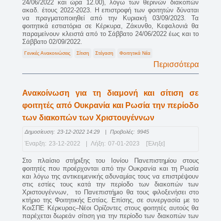
24/06/2022 και ώρα 12.00), λόγω των θερινών διακοπών
ακαδ. έτους 2022-2023. Η επιστροφή των φοιτητών δύναται
να πραγματοποιηθεί από την Κυριακή 03/09/2023. Τα
φοιτητικά εστιατόρια σε Κέρκυρα, Ζάκυνθο, Κεφαλονιά θα
παραμείνουν κλειστά από το Σάββατο 24/06/2022 έως και το
Σάββατο 02/09/2022.
Γενικές Ανακοινώσεις
Σίτιση
Στέγαση
Φοιτητικά Νέα
Περισσότερα
Ανακοίνωση για τη διαμονή και σίτιση σε
φοιτητές από Ουκρανία και Ρωσία την περίοδο
των διακοπών των Χριστουγέννων
Δημοσίευση:
23-12-2022 14:29
|
Προβολές:
9945
Έναρξη:
23-12-2022
|
Λήξη:
07-01-2023
[Έληξε]
Στο πλαίσιο στήριξης του Ιονίου Πανεπιστημίου στους
φοιτητές που προέρχονται από την Ουκρανία και τη Ρωσία
και λόγω της αντικειμενικής αδυναμίας τους να επιστρέψουν
στις εστίες τους κατά την περίοδο των διακοπών των
Χριστουγέννων, το Πανεπιστήμιο θα τους φιλοξενήσει στο
κτήριο της Φοιτητικής Εστίας. Επίσης, σε συνεργασία με το
ΚοιΣΠΕ Κέρκυρας–Νέοι Ορίζοντες στους φοιτητές αυτούς θα
παρέχεται δωρεάν σίτιση για την περίοδο των διακοπών των