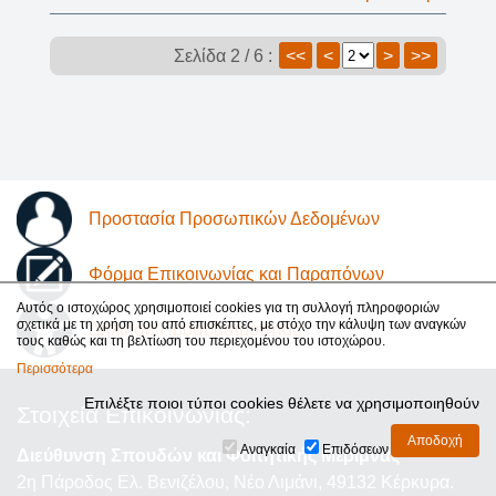
Σελίδα 2 / 6 :
<<
<
>
>>
Προστασία Προσωπικών Δεδομένων
Φόρμα Επικοινωνίας και Παραπόνων
Αυτός ο ιστοχώρος χρησιμοποιεί cookies για τη συλλογή πληροφοριών
σχετικά με τη χρήση του από επισκέπτες, με στόχο την κάλυψη των αναγκών
Δήλωση Προσβασιμότητας
τους καθώς και τη βελτίωση του περιεχομένου του ιστοχώρου.
Περισσότερα
Επιλέξτε ποιοι τύποι cookies θέλετε να χρησιμοποιηθούν
Στοιχεία Επικοινωνίας:
Αναγκαία
Επιδόσεων
Διεύθυνση Σπουδών και Φοιτητικής Μέριμνας
2η Πάροδος Ελ. Βενιζέλου, Νέο Λιμάνι, 49132 Κέρκυρα.