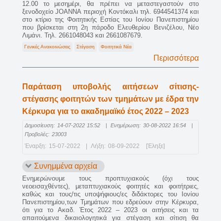
12.00 το μεσημέρι, θα πρέπει να μεταστεγαστούν στο
ξενοδοχείο JOANNA περιοχή Κοντόκαλι τηλ. 6944541374 και
στο κτίριο της Φοιτητικής Εστίας του Ιονίου Πανεπιστημίου
που βρίσκεται στη 2η πάροδο Ελευθερίου Βενιζέλου, Νέο
Λιμάνι. Τηλ. 2661048043 και 2661087679.
Γενικές Ανακοινώσεις
Στέγαση
Φοιτητικά Νέα
Περισσότερα
Παράταση υποβολής αιτήσεων σίτισης-
στέγασης φοιτητών των τμημάτων με έδρα την
Κέρκυρα για το ακαδημαϊκό έτος 2022 – 2023
Δημοσίευση:
14-07-2022 15:52
|
Ενημέρωση:
30-08-2022 16:54
|
Προβολές:
23003
Έναρξη:
15-07-2022
|
Λήξη:
08-09-2022
[Έληξε]
Συνημμένα αρχεία
Ενημερώνουμε τους προπτυχιακούς (όχι τους
νεοεισαχθέντες), μεταπτυχιακούς φοιτητές και φοιτήτριες,
καθώς και τους/τις υποψήφιους/ες διδάκτορες του Ιονίου
Πανεπιστημίου,των Τμημάτων που εδρεύουν στην Κέρκυρα,
ότι για το Ακαδ. Έτος 2022 – 2023 οι αιτήσεις και τα
απαιτούμενα δικαιολογητικά για στέγαση και σίτιση θα