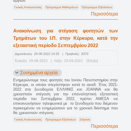
αργιών.
Γενικές Ανακοινώσεις
Πρόγραμμα Μαθημάτων
Πρόγραμμα Εξετάσεων
Περισσότερα
Ανακοίνωση για στέγαση φοιτητών των
Τμημάτων του Ι.Π. στην Κέρκυρα, κατά την
εξεταστική περίοδο Σεπτεμβρίου 2022
Δημοσίευση:
29-08-2022 14:35
|
Προβολές:
8370
Έναρξη:
29-08-2022
|
Λήξη:
29-09-2022
[Έληξε]
Συνημμένα αρχεία
Ενημερώνουμε τους φοιτητές του Ιονίου Πανεπιστημίου στην
Κέρκυρα, οι οποίοι στεγάστηκαν κατά το ακαδ. Έτος 2021-
2022 στα ξενοδοχεία ΕΛΛΗΝΙΣ και JOANNA και θα
χρειαστούν στέγαση για την επαναληπτική εξεταστική
περίοδο του Σεπτεμβρίου 2022, πρέπει ΑΜΕΣΑ να
επικοινωνήσουν τηλεφωνικά με το ξενοδοχείο που διέμεναν
προκειμένου να ενημερώσουν για το χρονικό διάστημα που
θα χρειαστούν στέγαση.
Γενικές Ανακοινώσεις
Πρόγραμμα Εξετάσεων
Στέγαση
Περισσότερα