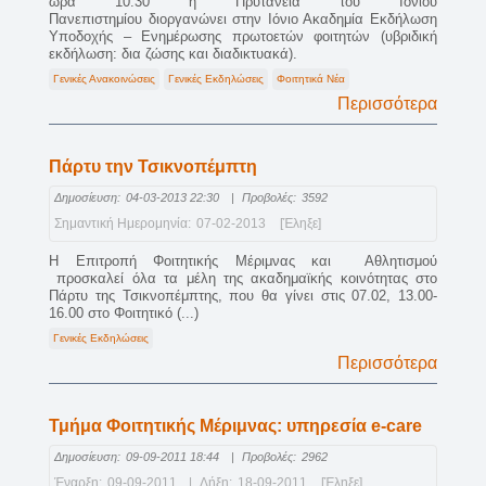
ώρα 10:30 η Πρυτανεία του Ιονίου
Πανεπιστημίου διοργανώνει στην Ιόνιο Ακαδημία Εκδήλωση
Υποδοχής – Ενημέρωσης πρωτοετών φοιτητών (υβριδική
εκδήλωση: δια ζώσης και διαδικτυακά).
Γενικές Ανακοινώσεις
Γενικές Εκδηλώσεις
Φοιτητικά Νέα
Περισσότερα
Πάρτυ την Τσικνοπέμπτη
Δημοσίευση:
04-03-2013 22:30
|
Προβολές:
3592
Σημαντική Ημερομηνία:
07-02-2013
[Έληξε]
Η Επιτροπή Φοιτητικής Μέριμνας και Αθλητισμού
προσκαλεί όλα τα μέλη της ακαδημαϊκής κοινότητας στο
Πάρτυ της Τσικνοπέμπτης, που θα γίνει στις 07.02, 13.00-
16.00 στο Φοιτητικό (...)
Γενικές Εκδηλώσεις
Περισσότερα
Τμήμα Φοιτητικής Μέριμνας: υπηρεσία e-care
Δημοσίευση:
09-09-2011 18:44
|
Προβολές:
2962
Έναρξη:
09-09-2011
|
Λήξη:
18-09-2011
[Έληξε]