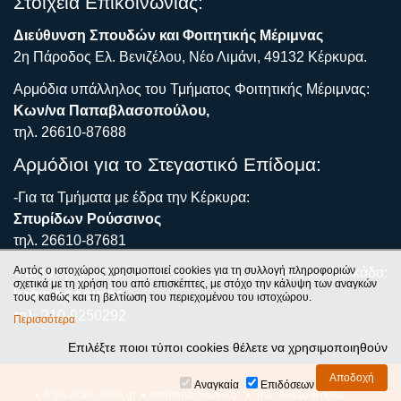
Στοιχεία Επικοινωνίας:
Διεύθυνση Σπουδών και Φοιτητικής Μέριμνας
2η Πάροδος Ελ. Βενιζέλου, Νέο Λιμάνι, 49132 Κέρκυρα.
Αρμόδια υπάλληλος του Τμήματος Φοιτητικής Μέριμνας:
Κων/να Παπαβλασοπούλου,
τηλ. 26610-87688
Αρμόδιοι για το Στεγαστικό Επίδομα:
-Για τα Τμήματα με έδρα την Κέρκυρα:
Σπυρίδων Ρούσσινος
τηλ. 26610-87681
Αυτός ο ιστοχώρος χρησιμοποιεί cookies για τη συλλογή πληροφοριών
-Για τα Τμήματα με έδρα Κεφαλλονιά, Ζάκυνθο και Λευκάδα:
σχετικά με τη χρήση του από επισκέπτες, με στόχο την κάλυψη των αναγκών
Ιωάννης Λούτας
τους καθώς και τη βελτίωση του περιεχομένου του ιστοχώρου.
τηλ. 210-9250292
Περισσότερα
Επιλέξτε ποιοι τύποι cookies θέλετε να χρησιμοποιηθούν
Αναγκαία
Επιδόσεων
•
https://care.ionio.gr
•
merimna@ionio.gr
• Τηλ. 26610-87685