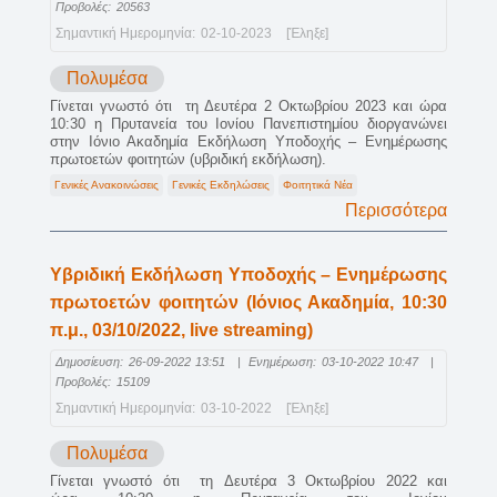
Προβολές:
20563
Σημαντική Ημερομηνία:
02-10-2023
[Έληξε]
Πολυμέσα
Γίνεται γνωστό ότι τη Δευτέρα 2 Οκτωβρίου 2023 και ώρα
10:30 η Πρυτανεία του Ιονίου Πανεπιστημίου διοργανώνει
στην Ιόνιο Ακαδημία Εκδήλωση Υποδοχής – Ενημέρωσης
πρωτοετών φοιτητών (υβριδική εκδήλωση).
Γενικές Ανακοινώσεις
Γενικές Εκδηλώσεις
Φοιτητικά Νέα
Περισσότερα
Υβριδική Εκδήλωση Υποδοχής – Ενημέρωσης
πρωτοετών φοιτητών (Ιόνιος Ακαδημία, 10:30
π.μ., 03/10/2022, live streaming)
Δημοσίευση:
26-09-2022 13:51
|
Ενημέρωση:
03-10-2022 10:47
|
Προβολές:
15109
Σημαντική Ημερομηνία:
03-10-2022
[Έληξε]
Πολυμέσα
Γίνεται γνωστό ότι τη Δευτέρα 3 Οκτωβρίου 2022 και