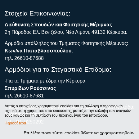
Στοιχεία Επικοινωνίας:
Διεύθυνση Σπουδών και Φοιτητικής Μέριμνας
2η Πάροδος Ελ. Βενιζέλου, Νέο Λιμάνι, 49132 Κέρκυρα.
Αρμόδια υπάλληλος του Τμήματος Φοιτητικής Μέριμνας:
Κων/να Παπαβλασοπούλου,
τηλ. 26610-87688
Αρμόδιοι για το Στεγαστικό Επίδομα:
-Για τα Τμήματα με έδρα την Κέρκυρα:
Σπυρίδων Ρούσσινος
τηλ. 26610-87681
Αυτός ο ιστοχώρος χρησιμοποιεί cookies για τη συλλογή πληροφοριών
-Για τα Τμήματα με έδρα Κεφαλλονιά, Ζάκυνθο και Λευκάδα:
σχετικά με τη χρήση του από επισκέπτες, με στόχο την κάλυψη των αναγκών
Ιωάννης Λούτας
τους καθώς και τη βελτίωση του περιεχομένου του ιστοχώρου.
τηλ. 210-9250292
Περισσότερα
Επιλέξτε ποιοι τύποι cookies θέλετε να χρησιμοποιηθούν