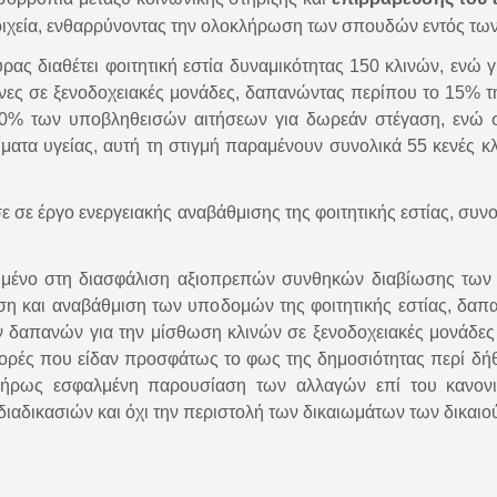
τοιχεία, ενθαρρύνοντας την ολοκλήρωση των σπουδών εντός τ
ας διαθέτει φοιτητική εστία δυναμικότητας 150 κλινών, ενώ γ
ίνες σε ξενοδοχειακές μονάδες, δαπανώντας περίπου το 15% τη
00% των υποβληθεισών αιτήσεων για δωρεάν στέγαση, ενώ στ
ήματα υγείας, αυτή τη στιγμή παραμένουν συνολικά 55 κενές κλ
σε έργο ενεργειακής αναβάθμισης της φοιτητικής εστίας, συν
ωμένο στη διασφάλιση αξιοπρεπών συνθηκών διαβίωσης των 
ηση και αναβάθμιση των υποδομών της φοιτητικής εστίας, δα
ν δαπανών για την μίσθωση κλινών σε ξενοδοχειακές μονάδε
φορές που είδαν προσφάτως το φως της δημοσιότητας περί δήθ
λήρως εσφαλμένη παρουσίαση των αλλαγών επί του κανονιστ
διαδικασιών και όχι την περιστολή των δικαιωμάτων των δικαιο