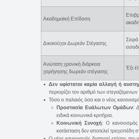
Επιβρ
Ακαδημαϊκή Επίδοση
ακαδη
Σειρά
Δικαιούχοι Δωρεάν Στέγασης
εισοδ
Ανώτατη χρονική διάρκεια
Έξι έτ
χορήγησης δωρεάν στέγασης
Δεν υφίσταται καμία αλλαγή ή αυσ
περιορίζει τον αριθμό των στεγαζόμενων
Τόσο ο παλαιός όσο και ο νέος κανονισμ
Προστασία Ευάλωτων Ομάδων
: 
ειδικά κοινωνικά κριτήρια.
Κοινωνική Συνοχή
: Ο κανονισμός 
κατάσταση δεν αποτελεί τροχοπέδη σ
Ο νέος κανονισμός διατηρεί επίσης την 