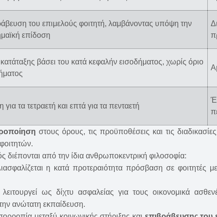
άβευση του επιμελούς φοιτητή, λαμβάνοντας υπόψη την
Δ
μαϊκή επίδοση
π
 κατάταξης βάσει του κατά κεφαλήν εισοδήματος, χωρίς όριο
Α
ήματος
Έ
η για τα τετραετή και επτά για τα πενταετή
π
τηροποίηση
στους όρους, τις προϋποθέσεις και τις διαδικασί
 φοιτητών.
ός διέπονται από την ίδια ανθρωποκεντρική φιλοσοφία:
Διασφαλίζεται η κατά προτεραιότητα πρόσβαση σε φοιτητές με
λειτουργεί ως δίχτυ ασφαλείας για τους οικονομικά ασθενέ
την ανώτατη εκπαίδευση.
ισορροπία μεταξύ κοινωνικής στήριξης και
επιβράβευσης του 