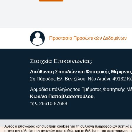
Προστασία Προσωπικών Δεδομένων
Στοιχεία Επικοινωνίας:
Διεύθυνση Σπουδών και Φοιτητικής Μέριμνας
2η Πάροδος Ελ. Βενιζέλου, Νέο Λιμάνι, 49132 Κ
Αρμόδια υπάλληλος του Τμήματος Φοιτητικής Μέ
Κων/να Παπαβλασοπούλου,
τηλ. 26610-87688
Αυτός ο ιστοχώρος χρησιμοποιεί cookies για τη συλλογή πληροφοριών σχετικά μ
στόχο την κάλυψη των αναγκών τους καθώς και τη βελτίωση του περιεχομένου τ