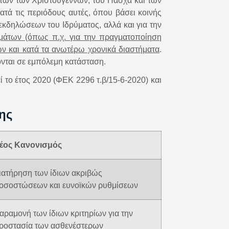
κοπών των Χριστουγέννων, του Πάσχα και των
τά τις περιόδους αυτές, όπου βάσει κοινής
 εκδηλώσεων του Ιδρύματος, αλλά και για την
ημάτων (όπως π.χ. για την πραγματοποίηση
ων και κατά τα ανωτέρω χρονικά διαστήματα
.
ονται σε εμπόλεμη κατάσταση.
ί το έτος 2020 (ΦΕΚ 2296 τ.β/15-6-2020) και
ης
έος Κανονισμός
ιατήρηση των ίδιων ακριβώς
οσοστώσεων και ευνοϊκών ρυθμίσεων
αραμονή των ίδιων κριτηρίων για την
ροστασία των ασθενέστερων