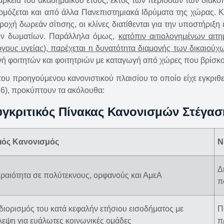
διάρκεια του ακαδημαϊκού έτους, εκτός των περιόδων των δια
μόζεται και από άλλα Πανεπιστημιακά Ιδρύματα της χώρας. Κα
χή δωρεάν σίτισης, οι κλίνες διατίθενται για την υποστήριξη
ων δωματίων. Παράλληλα όμως,
κατόπιν αιτιολογημένων αιτ
όγους υγείας), παρέχεται η δυνατότητα διαμονής των δικαιούχ
ονή φοιτητών και φοιτητριών με καταγωγή από χώρες που βρίσκ
του προηγούμενου κανονιστικού πλαισίου το οποίο είχε εγκριθε
26), προκύπτουν τα ακόλουθα:
υγκριτικός Πίνακας Κανονισμών Στέγασ
ιός Κανονισμός
Ν
Δ
ραιότητα σε πολύτεκνους, ορφανούς και ΑμεΑ
π
ιορισμός του κατά κεφαλήν ετήσιου εισοδήματος με
Π
εψη για ευάλωτες κοινωνικές ομάδες
π