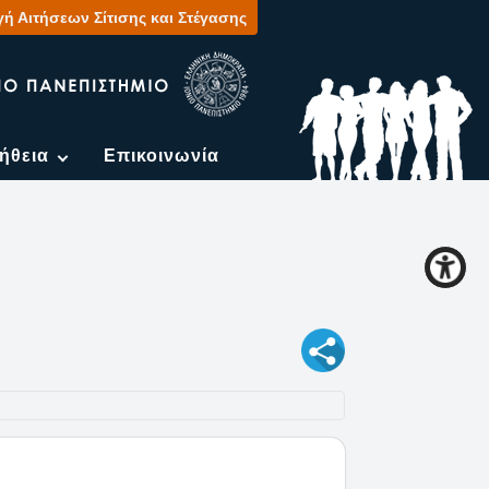
ή Αιτήσεων Σίτισης και Στέγασης
ήθεια
Επικοινωνία