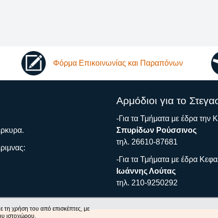
Φόρμα Επικοινωνίας και Παραπόνων
Αρμόδιοι για το Στεγα
-Για τα Τμήματα με έδρα την 
έρκυρα.
Σπυρίδων Ρούσσινος
τηλ. 26610-87681
ριμνας:
-Για τα Τμήματα με έδρα Κεφα
Ιωάννης Λούτας
τηλ. 210-9250292
ε τη χρήση του από επισκέπτες, με
ου ιστοχώρου.