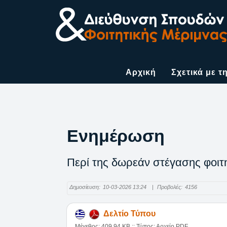
Αρχική
Σχετικά με τ
Ενημέρωση
Περί της δωρεάν στέγασης φοιτη
Δημοσίευση:
10-03-2026 13:24
|
Προβολές:
4156
Δελτίο Τύπου
Mέγεθος: 409.94 KB :: Τύπος: Αρχείο PDF