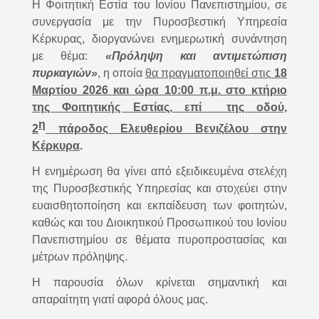
Η Φοιτητική Εστία του Ιονίου Πανεπιστημίου, σε
συνεργασία με την Πυροσβεστική Υπηρεσία
Κέρκυρας, διοργανώνει ενημερωτική συνάντηση
με θέμα:
«Πρόληψη και αντιμετώπιση
πυρκαγιών»
, η οποία
θα πραγματοποιηθεί στις
18
Μαρτίου 2026 και ώρα 10:00 π.μ. στο κτήριο
της Φοιτητικής Εστίας, επί της οδού,
η
2
πάροδος Ελευθερίου Βενιζέλου στην
Κέρκυρα
.
Η ενημέρωση θα γίνει από εξειδικευμένα στελέχη
της Πυροσβεστικής Υπηρεσίας και στοχεύει στην
ευαισθητοποίηση και εκπαίδευση των φοιτητών,
καθώς και του Διοικητικού Προσωπικού του Ιονίου
Πανεπιστημίου σε θέματα πυροπροστασίας και
μέτρων πρόληψης.
Η παρουσία όλων κρίνεται σημαντική και
απαραίτητη γιατί αφορά όλους μας.