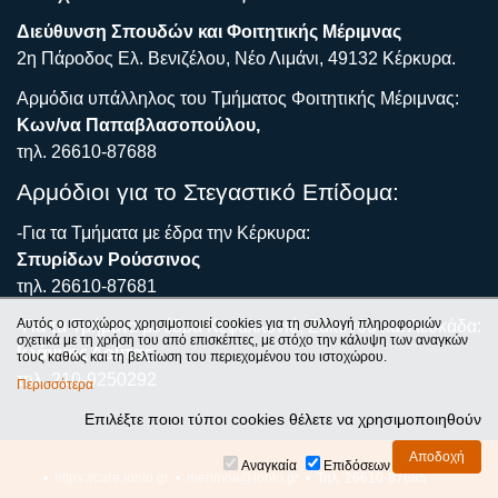
Διεύθυνση Σπουδών και Φοιτητικής Μέριμνας
2η Πάροδος Ελ. Βενιζέλου, Νέο Λιμάνι, 49132 Κέρκυρα.
Αρμόδια υπάλληλος του Τμήματος Φοιτητικής Μέριμνας:
Κων/να Παπαβλασοπούλου,
τηλ. 26610-87688
Αρμόδιοι για το Στεγαστικό Επίδομα:
-Για τα Τμήματα με έδρα την Κέρκυρα:
Σπυρίδων Ρούσσινος
τηλ. 26610-87681
Αυτός ο ιστοχώρος χρησιμοποιεί cookies για τη συλλογή πληροφοριών
-Για τα Τμήματα με έδρα Κεφαλλονιά, Ζάκυνθο και Λευκάδα:
σχετικά με τη χρήση του από επισκέπτες, με στόχο την κάλυψη των αναγκών
Ιωάννης Λούτας
τους καθώς και τη βελτίωση του περιεχομένου του ιστοχώρου.
τηλ. 210-9250292
Περισσότερα
Επιλέξτε ποιοι τύποι cookies θέλετε να χρησιμοποιηθούν
Αναγκαία
Επιδόσεων
•
https://care.ionio.gr
•
merimna@ionio.gr
• Τηλ. 26610-87685