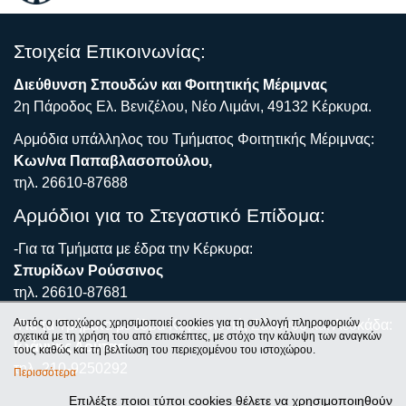
Στοιχεία Επικοινωνίας:
Διεύθυνση Σπουδών και Φοιτητικής Μέριμνας
2η Πάροδος Ελ. Βενιζέλου, Νέο Λιμάνι, 49132 Κέρκυρα.
Αρμόδια υπάλληλος του Τμήματος Φοιτητικής Μέριμνας:
Κων/να Παπαβλασοπούλου,
τηλ. 26610-87688
Αρμόδιοι για το Στεγαστικό Επίδομα:
-Για τα Τμήματα με έδρα την Κέρκυρα:
Σπυρίδων Ρούσσινος
τηλ. 26610-87681
Αυτός ο ιστοχώρος χρησιμοποιεί cookies για τη συλλογή πληροφοριών
-Για τα Τμήματα με έδρα Κεφαλλονιά, Ζάκυνθο και Λευκάδα:
σχετικά με τη χρήση του από επισκέπτες, με στόχο την κάλυψη των αναγκών
Ιωάννης Λούτας
τους καθώς και τη βελτίωση του περιεχομένου του ιστοχώρου.
τηλ. 210-9250292
Περισσότερα
Επιλέξτε ποιοι τύποι cookies θέλετε να χρησιμοποιηθούν