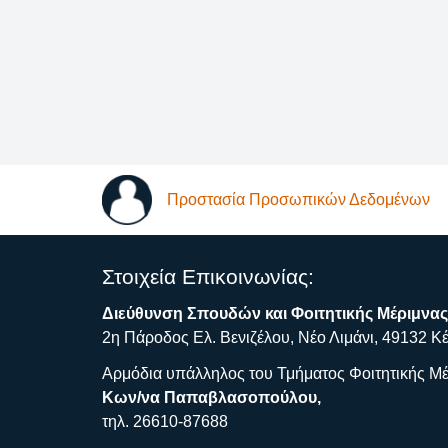
Προστασία Προσωπικών Δεδομένων
Στοιχεία Επικοινωνίας:
Διεύθυνση Σπουδών και Φοιτητικής Μέριμνας
2η Πάροδος Ελ. Βενιζέλου, Νέο Λιμάνι, 49132 Κ
Αρμόδια υπάλληλος του Τμήματος Φοιτητικής Μέ
Κων/να Παπαβλασοπούλου,
τηλ. 26610-87688