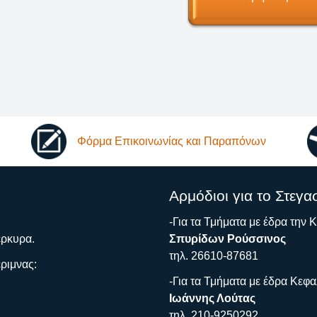
Φόρμα Επικοινωνίας και Παραπόνων
Αρμόδιοι για το Στεγα
-Για τα Τμήματα με έδρα την 
έρκυρα.
Σπυρίδων Ρούσσινος
τηλ. 26610-87681
ριμνας:
-Για τα Τμήματα με έδρα Κεφα
Ιωάννης Λούτας
τηλ. 210-9250292