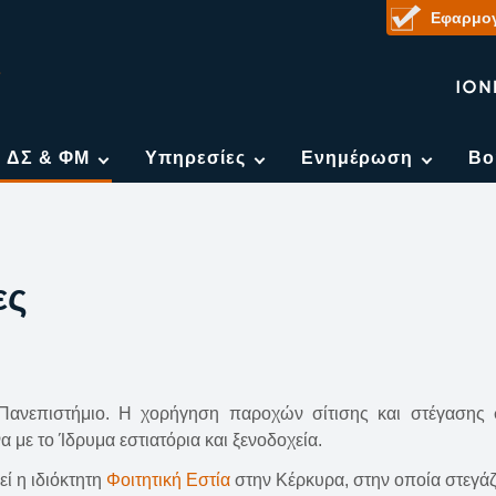
Εφαρμογ
η ΔΣ & ΦΜ
Υπηρεσίες
Ενημέρωση
Βο
ες
Πανεπιστήμιο. Η χορήγηση παροχών σίτισης και στέγασης σ
με το Ίδρυμα εστιατόρια και ξενοδοχεία.
ί η ιδιόκτητη
Φοιτητική Εστία
στην Κέρκυρα, στην οποία στεγάζ